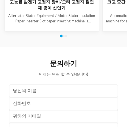
고능률 발전기 고정자 장비/모터 고정자 절연
크고 중간
제 종이 삽입기
Alternator Stator Equipment / Motor Stator Insulation
Automatic 
Paper Inserter Slot paper inserting machine is
machine for 
specially designed for automatically inserting
No.: CW300 
insulation papers into stator slots. All the actions such
motors. 3. T
as paper feeding, forming, folding, inserting and stator
fast speed, 
rotating are automatic. Range of application: industrial
easy for di
motors, air conditioner motors, washer motors,
changing too
electrical fan motors, pump motors and so on. (1) Main
pump motor, 
Technical Data Model C100 Core Length 10-90mm
exclusiv
문의하기
Stator I.D
언제든 연락 할 수 있습니다!