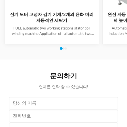
전기 모터 고정자 감기 기계/2개의 완화 머리
완전 자동 
자동적인 세탁기
택 높이 
FULL automatic two working stations stator coil
Automati
winding machine Application of full automatic two
Induction M
working stations stator coil winding machine This
for winding 
automatic stator winding machine is suitable for 2
cycle to sign
poles, 4 poles and 6poles coils winding. 1. Main
features 
technical data of NIDE full automatic two working
reduce labor
stations stator coil winding machine Product Name
tapping (up
two working stations stator coil winding machine
adjustable f
Winding head 2pc Wire diameter 0.2~1.2mm
frame is co
문의하기
Winding speed ≤2500RPM Max stator OD 160mm
언제든 연락 할 수 있습니다!