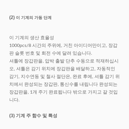
공기의 압력
0.4-0.7Mpa
(2)
이 기계의 가동 단계
전력 공급
220V/50/60Hz 1.5Kw
MOQ
1pcs
이 기계의 생산 효율성
1000pcs/8 시간의 주위에, 거친 아이디어만이고, 장갑
(L) 1050* (W) 1800* (H)
차원
판 슬롯 번호 및 회전 수에 달려 있습니다.
1500mm
셔틀에 장갑판을, 압박 출발 단추 수동으로 적재하십시
오, 셔틀은 감기 위치에 장갑판을 배달하고, 자동적인
감기, 지수연동 및 철사 절단은, 완료 후에, 셔틀 감기 위
치에서 완성되는 장갑판, 통신수를 내립니다 완성되는
장갑판을, 1개 주기 완료됩니다 밖으로 가지고 갈 것입
니다.
(3) 기계 주 함수 및 특성