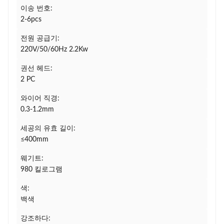
이송 번호:
2-6pcs
전원 공급기:
220V/50/60Hz 2.2Kw
권선 헤드:
2 PC
와이어 직경:
0.3-1.2mm
세공의 유효 길이:
≤400mm
웨기트:
980 킬로그램
색:
백색
강조하다: