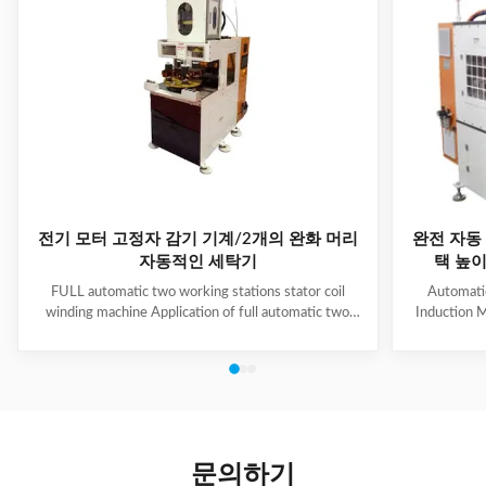
전기 모터 고정자 감기 기계/2개의 완화 머리
완전 자동 
자동적인 세탁기
택 높이 
FULL automatic two working stations stator coil
Automati
winding machine Application of full automatic two
Induction M
working stations stator coil winding machine This
for winding 
automatic stator winding machine is suitable for 2
cycle to sign
poles, 4 poles and 6poles coils winding. 1. Main
features 
technical data of NIDE full automatic two working
reduce labor
stations stator coil winding machine Product Name
tapping (up
two working stations stator coil winding machine
adjustable f
Winding head 2pc Wire diameter 0.2~1.2mm
frame is co
문의하기
Winding speed ≤2500RPM Max stator OD 160mm