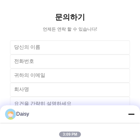
stations stator coil winding machine Product Name
tapping (up
two working stations stator coil winding machine
adjustable f
Winding head 2pc Wire diameter 0.2~1.2mm
frame is co
문의하기
Winding speed ≤2500RPM Max stator OD 160mm
언제든 연락 할 수 있습니다!
Daisy
3:09 PM