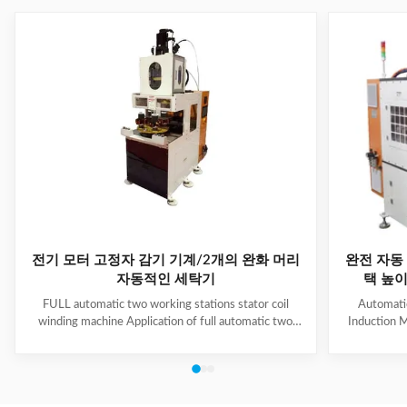
전기 모터 고정자 감기 기계/2개의 완화 머리
완전 자동 
자동적인 세탁기
택 높이 
FULL automatic two working stations stator coil
Automati
winding machine Application of full automatic two
Induction M
working stations stator coil winding machine This
for winding 
automatic stator winding machine is suitable for 2
cycle to sign
poles, 4 poles and 6poles coils winding. 1. Main
features 
technical data of NIDE full automatic two working
reduce labor