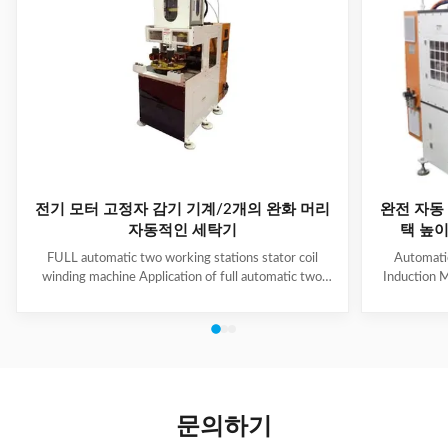
전기 모터 고정자 감기 기계/2개의 완화 머리
완전 자동 
자동적인 세탁기
택 높이 
FULL automatic two working stations stator coil
Automati
winding machine Application of full automatic two
Induction M
working stations stator coil winding machine This
for winding 
automatic stator winding machine is suitable for 2
cycle to sign
poles, 4 poles and 6poles coils winding. 1. Main
features 
technical data of NIDE full automatic two working
reduce labor
stations stator coil winding machine Product Name
tapping (up
two working stations stator coil winding machine
adjustable f
Winding head 2pc Wire diameter 0.2~1.2mm
frame is co
문의하기
Winding speed ≤2500RPM Max stator OD 160mm