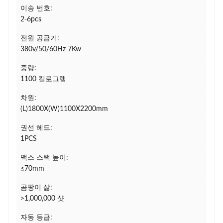
이송 번호:
2-6pcs
전원 공급기:
380v/50/60Hz 7Kw
중량:
1100 킬로그램
차원:
(L)1800X(W)1100X2200mm
권선 헤드:
1PCS
맥스 스택 높이:
≤70mm
곰팡이 삶:
>1,000,000 샷
자동 등급: