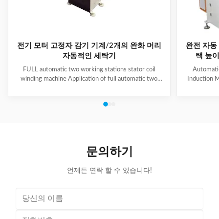
전기 모터 고정자 감기 기계/2개의 완화 머리
완전 자동 
자동적인 세탁기
택 높이 
FULL automatic two working stations stator coil
Automati
winding machine Application of full automatic two
Induction M
working stations stator coil winding machine This
for winding 
automatic stator winding machine is suitable for 2
cycle to sign
poles, 4 poles and 6poles coils winding. 1. Main
features 
technical data of NIDE full automatic two working
reduce labor
stations stator coil winding machine Product Name
tapping (up
two working stations stator coil winding machine
adjustable f
Winding head 2pc Wire diameter 0.2~1.2mm
frame is co
문의하기
Winding speed ≤2500RPM Max stator OD 160mm
언제든 연락 할 수 있습니다!