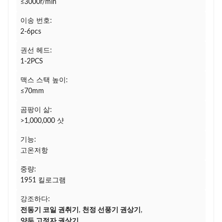
≤3000r/min
이송 번호:
2-6pcs
권선 헤드:
1-2PCS
맥스 스택 높이:
≤70mm
곰팡이 삶:
>1,000,000 샷
기능:
고온저항
중량:
1951 킬로그램
강조하다:
전동기 코일 권취기
,
천정 선풍기 권상기
,
양두 고정자 권상기