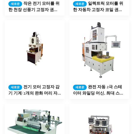
작은 전기 모터를 위
일렉트릭 모터를 위
새로운
새로운
한 천장 선풍기 고정자 권선
한 자동차 고정자 코일 권취
기
기
전기 모터 고정자 감
완전 자동 2극 스테
새로운
새로운
기 기계/2개의 완화 머리 자
이터 와일딩 머신, 최대 스택
동적인 세탁기
높이 ≤150mm,
ISO9001:2008 인증