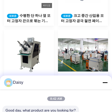
비디오
수평한 단 하나 옆 모
크고 중간 산업용 모
새로운
새로운
터 고정자 끈으로 묶는 기계
터 고정자 공극 절연 페이퍼
SMT - DW350 고성능
삽입 기계
Daisy
자동 압축기 모터 고
자동적인 구멍 절연
새로운
새로운
정자 생산 일관 작업 코일 감
제 서류상 삽입 기계 OEM 조
기와 삽입 기계
정가능한 접히는 폭
8:42 AM
1
2
3
4
5
다음
Good day, what product are you looking for?