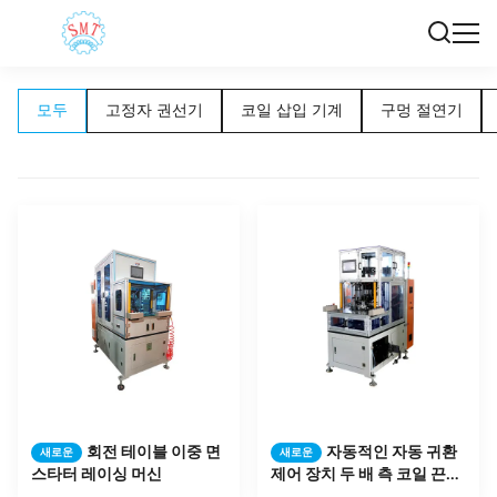
모두
고정자 권선기
코일 삽입 기계
구멍 절연기
회전 테이블 이중 면
자동적인 자동 귀환
새로운
새로운
스타터 레이싱 머신
제어 장치 두 배 측 코일 끈으
로 묶는 기계