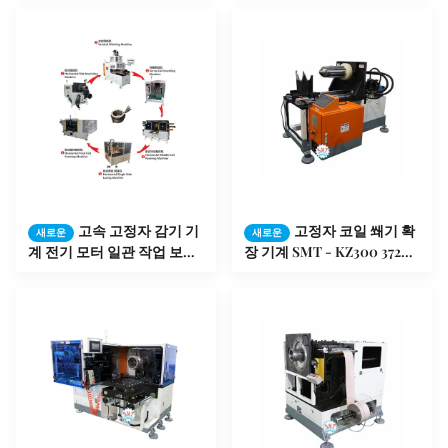
고속 고정자 감기 기
고정자 코일 쐐기 확
새로운
새로운
계 전기 모터 일관 작업 보장
장 기계 SMT - KZ300 3726 x
12 달
1251년 x 2111mm