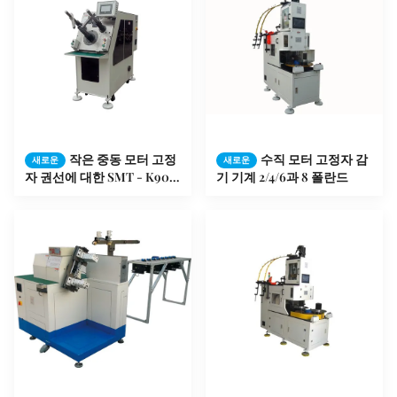
작은 중동 모터 고정
수직 모터 고정자 감
새로운
새로운
자 권선에 대한 SMT - K90
기 기계 2/4/6과 8 폴란드
고정자 코일 삽입 기계