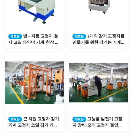
반 - 자동 고정자 철
4개의 감기 고정자를
새로운
새로운
사 코일 와인더 기계/천장 선
만들기를 위한 감기는 기계
풍기 감기 기계
가 완화 머리 구리에 의하여/
알루미늄은 타전합니다
큰 차원 고정자 감기
고능률 발전기 고정
새로운
새로운
기계 고정자 코일 감기 기계
자 장비/모터 고정자 절연제
SMT - DR1200
종이 삽입기