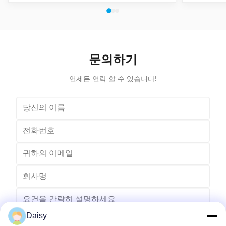
one station for coil inserting, one station for coil
forming of
expanding, used for 3-phase winding insertion with 3-
unique roll
times of coil insertion. Two stations are combined
the working
together by guide way, the stator holding fixture with
3.The CIH-
cuff supports for coil protection. (1) Technical
wedge not
Parameters of Coil Inserting and Expanding Machine
retracts
문의하기
Stator Winding Inserting
flexibi
언제든 연락 할 수 있습니다!
Daisy