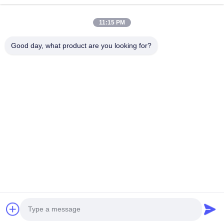
11:15 PM
보내다
Good day, what product are you looking for?
- 아니123, 춘천 서부 도로, 난성 개발 구역, 후저우 시, 제주특별자
치도, 중국
전화: 86-512-66316783-802
이메일: sales5@smt-winding.com
집
제품
비디오
우리 에 관한 것
공장 투어
품질 관리
저희와 연락
뉴스
© 2016-2026 SMT Intelligent Device Manufacturing (Zhejiang) Co., Ltd.. 모든
권리 보유.
개인정보 보호 정책