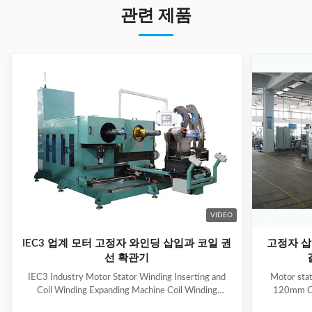
관련 제품
VIDEO
IEC3 업계 모터 고정자 와인딩 삽입과 코일 권
고정자 삽
선 확관기
IEC3 Industry Motor Stator Winding Inserting and
Motor stat
Coil Winding Expanding Machine Coil Winding
120mm Co
Inserting and Expanding Machine has two stations,
automatic 