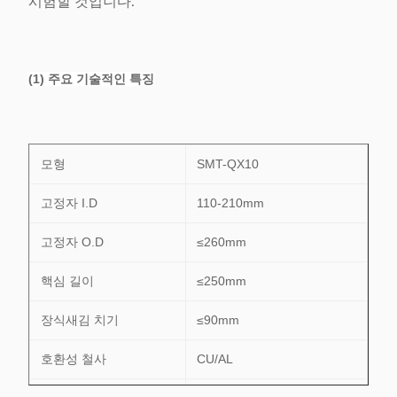
시험할 것입니다.
(1) 주요 기술적인 특징
모형
SMT-QX10
고정자 I.D
110-210mm
고정자 O.D
≤260mm
핵심 길이
≤250mm
장식새김 치기
≤90mm
호환성 철사
CU/AL