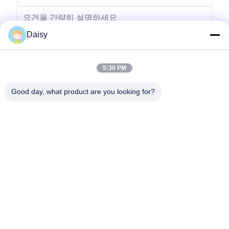
Daisy
5:30 PM
보내다
Good day, what product are you looking for?
- 아니123, 춘천 서부 도로, 난성 개발 구역, 후저우 시, 제주특별자
치도, 중국
전화: 86-512-66316783-802
이메일: sales5@smt-winding.com
집
제품
비디오
우리 에 관한 것
공장 투어
품질 관리
저희와 연락
뉴스