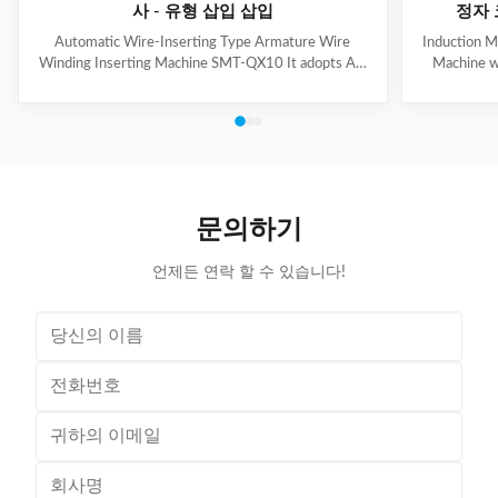
사 - 유형 삽입 삽입
정자 
Automatic Wire-Inserting Type Armature Wire
Induction M
Winding Inserting Machine SMT-QX10 It adopts AC
Machine w
servo motor driving system, AC frequency
motor for we
conversion speed regulation system, pneumatic
slot skip
system. It can achieve wedge length setting, feeding,
feeding, cut
cutting, forming and inserting into stator together
wedge inse
with coil automatically. Coil inserting speed can be set
Technical
at different section. Wedge feeding mode can be set
100mm Stat
according to different motor. Euipped with human-
Tooling Tra
문의하기
machine control interface, it has the
/ Al
언제든 연락 할 수 있습니다!