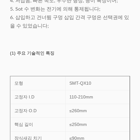
4. 저잡음, 빠른 속도, 우수한 형성, 등이 특징이어;
5. Sot 수 변화는 전기에 의해 통제됩니다;
6. 삽입하고 건너뜀 구멍 삽입 간격 구멍은 선택권에 있
을 수 있었습니다;
(1) 주요 기술적인 특징
모형
SMT-QX10
고정자 I.D
110-210mm
고정자 O.D
≤260mm
핵심 길이
≤250mm
장식새김 치기
≤90mm