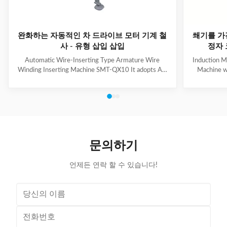
완화하는 자동적인 차 드라이브 모터 기계 철
쐐기를 가
사 - 유형 삽입 삽입
정자 
Automatic Wire-Inserting Type Armature Wire
Induction M
Winding Inserting Machine SMT-QX10 It adopts AC
Machine w
servo motor driving system, AC frequency
motor for we
conversion speed regulation system, pneumatic
slot skip
system. It can achieve wedge length setting, feeding,
feeding, cut
cutting, forming and inserting into stator together
wedge inse
with coil automatically. Coil inserting speed can be set
Technical
at different section. Wedge feeding mode can be set
100mm Stat
according to different motor. Euipped with human-
Tooling Tra
문의하기
machine control interface, it has the
/ Al
언제든 연락 할 수 있습니다!