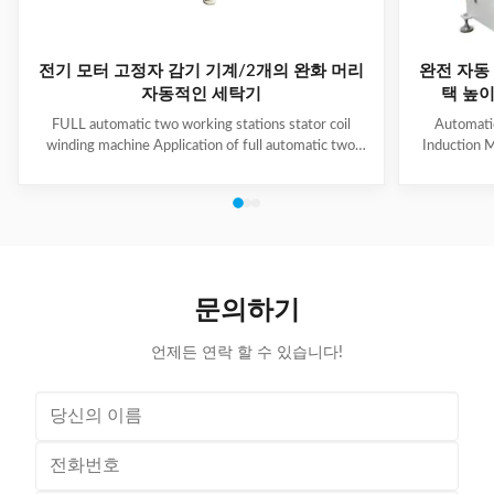
전기 모터 고정자 감기 기계/2개의 완화 머리
완전 자동 
자동적인 세탁기
택 높이 
FULL automatic two working stations stator coil
Automati
winding machine Application of full automatic two
Induction M
working stations stator coil winding machine This
for winding 
automatic stator winding machine is suitable for 2
cycle to sign
poles, 4 poles and 6poles coils winding. 1. Main
features 
technical data of NIDE full automatic two working
reduce labor
stations stator coil winding machine Product Name
tapping (up
two working stations stator coil winding machine
adjustable f
Winding head 2pc Wire diameter 0.2~1.2mm
frame is co
문의하기
Winding speed ≤2500RPM Max stator OD 160mm
언제든 연락 할 수 있습니다!