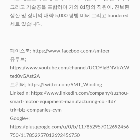
그리고 기술공을 포함하여 거의 81명의 직원이, 진보된
생산 및 장비의 대략 5,000 평방 미터 그리고 hundered
세트 있습니다.
페이스북; https://www.facebook.com/smtoer
유투브;
https://www.youtube.com/channel/UCDYIgBNVk7cW
ted0vGAst2A
트위터; https://twitter.com/SMT_Winding
Linkedin; https://www.linkedin.com/company/suzhou-
smart-motor-equipment-manufacturing-co.-ltd?
trk=biz-companies-cym
Google+;
https://plus.google.com/u/0/b/117852957012692456
750/117852957012692456750