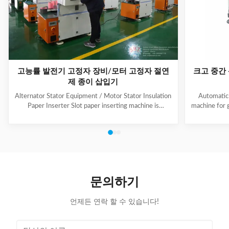
고능률 발전기 고정자 장비/모터 고정자 절연
크고 중간
제 종이 삽입기
Alternator Stator Equipment / Motor Stator Insulation
Automatic 
Paper Inserter Slot paper inserting machine is
machine for 
specially designed for automatically inserting
No.: CW300 
insulation papers into stator slots. All the actions such
motors. 3. T
as paper feeding, forming, folding, inserting and stator
fast speed, 
rotating are automatic. Range of application: industrial
easy for di
motors, air conditioner motors, washer motors,
changing too
electrical fan motors, pump motors and so on. (1) Main
pump motor, 
Technical Data Model C100 Core Length 10-90mm
exclusiv
문의하기
Stator I.D
언제든 연락 할 수 있습니다!