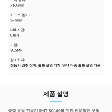
스택 높이:
≤160mm
커프스 높이:
3~7mm
takt 시간:
0.8s/s
기압:
≥0.5MP
강조하다:
전동기 권취 장비
,
슬롯 절연 기계
,
SMT 다중 슬롯 절연 기관
제품 설명
중형 유동 전동기 SMT-SC160를 위한 전문화된 구멍