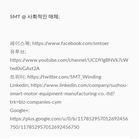
SMT @ 사회적인 매체;
페이스북; https://www.facebook.com/smtoer
유투브;
https://www.youtube.com/channel/UCDYIgBNVk7cW
ted0vGAst2A
트위터; https://twitter.com/SMT_Winding
Linkedin; https://www.linkedin.com/company/suzhou-
smart-motor-equipment-manufacturing-co.-ltd?
trk=biz-companies-cym
Google+;
https://plus.google.com/u/0/b/117852957012692456
750/117852957012692456750