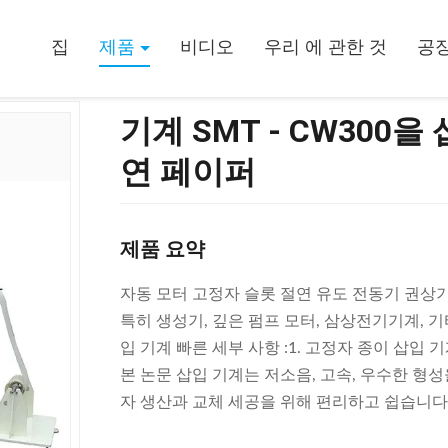
수평선상 고정자 절연 페이퍼
집
제품
비디오
우리 에 관한 것
공장
기계 SMT - CW300
연 페이퍼
제품 요약
자동 모터 고정자 슬롯 절연 유도 전동기 권상
특히 생성기, 깊은 펌프 모터, 삼상전기기계, 기
입 기계 빠른 세부 사항 :1. 고정자 종이 삽입
본 논문 삽입 기계는 저소음, 고속, 우수한 형성
자 생산과 교체 세공을 위해 편리하고 쉽습니다. 4