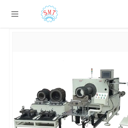
집
>
상품
>
구멍 절연기
>
기계 SMT - CW300을 삽입하는 