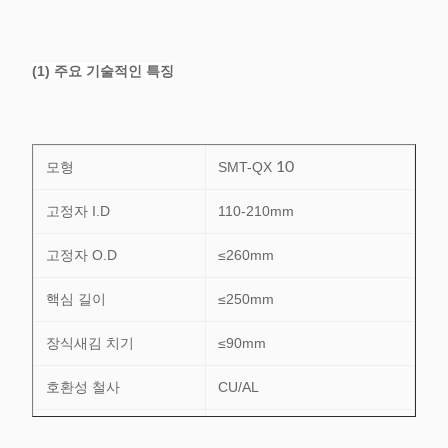
(1) 주요 기술적인 특징
모형
SMT-QX
10
고정자 I.D
110-210mm
고정자 O.D
≤260mm
핵심 길이
≤250mm
장식새김 치기
≤90mm
호환성 철사
CU/AL
슬롯 번호 범위
24-48의 구멍