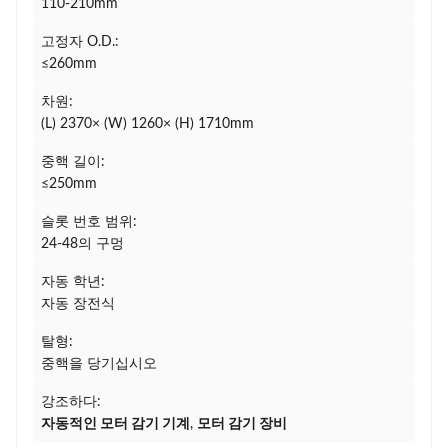
110-210mm
고정자 O.D.:
≤260mm
차원:
(L) 2370× (W) 1260× (H) 1710mm
중핵 길이:
≤250mm
슬롯 번호 범위:
24-48의 구멍
자동 학년:
자동 장전식
탈형:
중핵을 당기십시오
강조하다:
자동적인 모터 감기 기계
,
모터 감기 장비