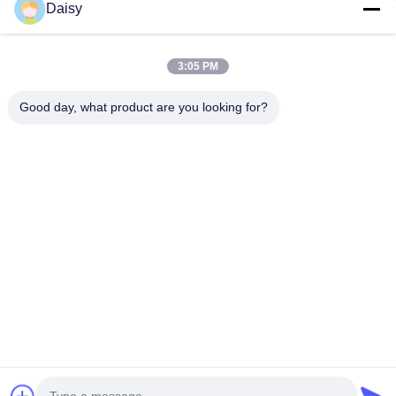
Daisy
3:05 PM
보내다
Good day, what product are you looking for?
- 아니123, 춘천 서부 도로, 난성 개발 구역, 후저우 시, 제주특별자
치도, 중국
전화: 86-512-66316783-802
이메일: sales5@smt-winding.com
집
제품
비디오
우리 에 관한 것
공장 투어
품질 관리
저희와 연락
뉴스
© 2016-2026 SMT Intelligent Device Manufacturing (Zhejiang) Co., Ltd.. 모든
권리 보유.
개인정보 보호 정책