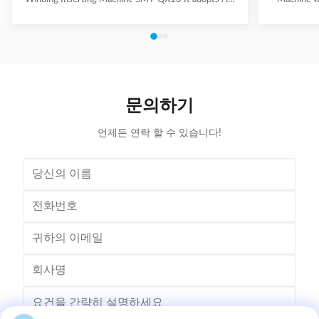
servo motor driving system, AC frequency
motor for we
conversion speed regulation system, pneumatic
slot skip
system. It can achieve wedge length setting, feeding,
feeding, cut
cutting, forming and inserting into stator together
wedge inse
with coil automatically. Coil inserting speed can be set
Technical
at different section. Wedge feeding mode can be set
100mm Stat
according to different motor. Euipped with human-
Tooling Tra
문의하기
machine control interface, it has the
/ Al
언제든 연락 할 수 있습니다!