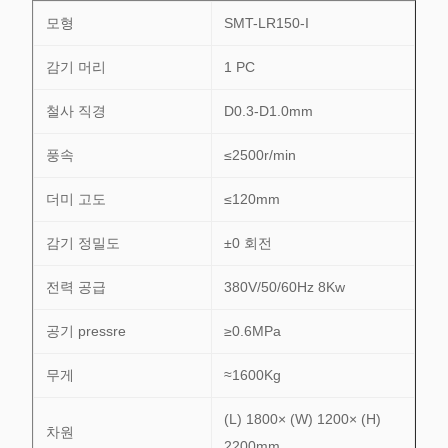
모형
SMT-LR150-I
감기 머리
1 PC
철사 직경
D0.3-D1.0mm
풍속
≤2500r/min
더미 고도
≤120mm
감기 정밀도
±0 회전
전력 공급
380V/50/60Hz 8Kw
공기 pressre
≥0.6MPa
무게
≈1600Kg
(L) 1800× (W) 1200× (H)
차원
2200mm