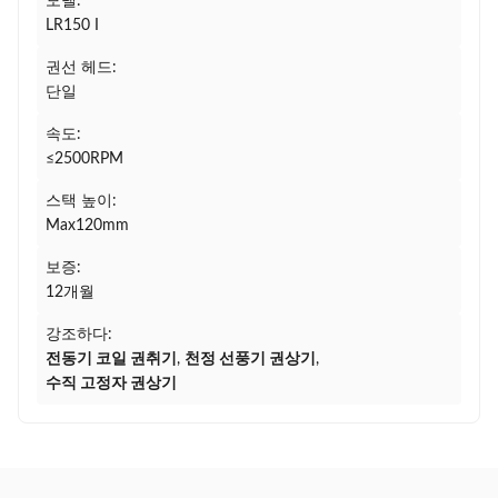
모델:
LR150 I
권선 헤드:
단일
속도:
≤2500RPM
스택 높이:
Max120mm
보증:
12개월
강조하다:
전동기 코일 권취기
,
천정 선풍기 권상기
,
수직 고정자 권상기