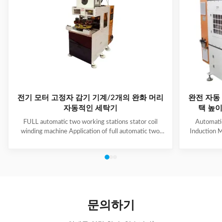
전기 모터 고정자 감기 기계/2개의 완화 머리
완전 자동 
자동적인 세탁기
택 높이 
FULL automatic two working stations stator coil
Automati
winding machine Application of full automatic two
Induction M
working stations stator coil winding machine This
for winding 
automatic stator winding machine is suitable for 2
cycle to sign
poles, 4 poles and 6poles coils winding. 1. Main
features 
technical data of NIDE full automatic two working
reduce labor
stations stator coil winding machine Product Name
tapping (up
two working stations stator coil winding machine
adjustable f
Winding head 2pc Wire diameter 0.2~1.2mm
frame is co
문의하기
Winding speed ≤2500RPM Max stator OD 160mm