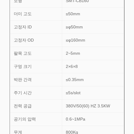
모형
SMT-CB160
더미 고도
≤50mm
고정자 ID
≥φ50mm
고정자 OD
≤φ160mm
팔목 고도
2~5mm
구멍 크기
2×6×8
박판 간격
≤0.35mm
주기 시간
≤5s/slot
전력 공급
380V/50(60) HZ 3.5KW
공기의 압력
0.6~1MPa
무게
800Kg