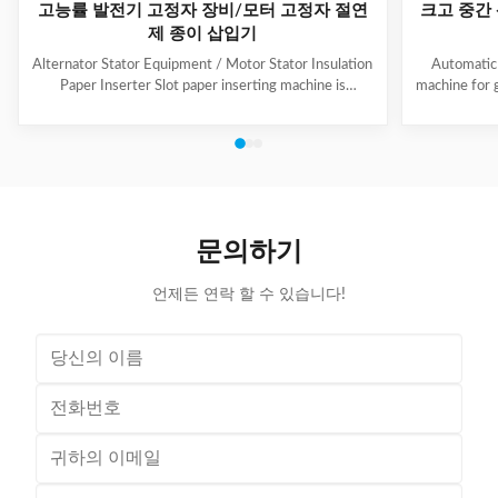
고능률 발전기 고정자 장비/모터 고정자 절연
크고 중간
제 종이 삽입기
Alternator Stator Equipment / Motor Stator Insulation
Automatic 
Paper Inserter Slot paper inserting machine is
machine for 
specially designed for automatically inserting
No.: CW300 
insulation papers into stator slots. All the actions such
motors. 3. T
as paper feeding, forming, folding, inserting and stator
fast speed, 
rotating are automatic. Range of application: industrial
easy for di
motors, air conditioner motors, washer motors,
changing too
electrical fan motors, pump motors and so on. (1) Main
pump motor, 
Technical Data Model C100 Core Length 10-90mm
exclusiv
문의하기
Stator I.D
언제든 연락 할 수 있습니다!