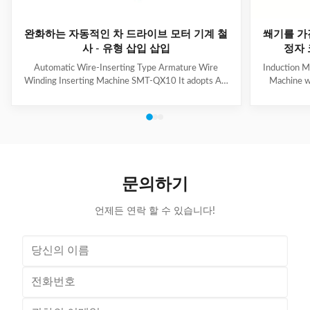
완화하는 자동적인 차 드라이브 모터 기계 철
쐐기를 가
사 - 유형 삽입 삽입
정자 
Automatic Wire-Inserting Type Armature Wire
Induction M
Winding Inserting Machine SMT-QX10 It adopts AC
Machine w
servo motor driving system, AC frequency
motor for we
conversion speed regulation system, pneumatic
slot skip
system. It can achieve wedge length setting, feeding,
feeding, cut
cutting, forming and inserting into stator together
wedge inse
with coil automatically. Coil inserting speed can be set
Technical
at different section. Wedge feeding mode can be set
100mm Stat
according to different motor. Euipped with human-
Tooling Tra
문의하기
machine control interface, it has the
/ Al
언제든 연락 할 수 있습니다!