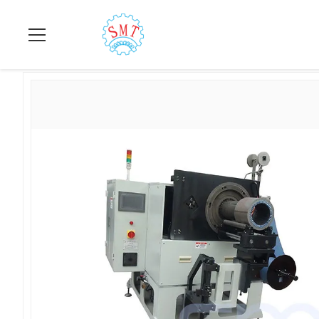
집
>
상품
>
구멍 절연기
>
세탁기/팬/펌프 고정자를 위한 서류