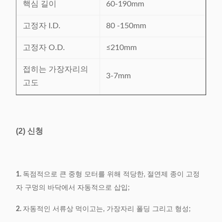
핵심 길이
60-190mm
고정자 I.D.
80 -150mm
고정자 O.D.
≤210mm
접히는 가장자리의
3-7mm
고도
절연제 종이의 간격
≤0.35mm
효율성
0.7-1 s/s
(2) 신청
전력 공급
380V/50/60Hz 0.75Kw
무게
550kg
1.
독점적으로 큰 중형 모터를 위해 적당한, 절연제 종이 고정
자 구멍의 바닥에서 자동적으로 삽입;
(L) 1100* (W) 900* (H)
기계 차원
1500mm
2.
자동적인 서류상 먹이고는, 가장자리 폴딩 그리고 형성;