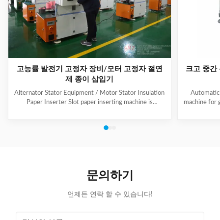
고능률 발전기 고정자 장비/모터 고정자 절연
크고 중간
제 종이 삽입기
Alternator Stator Equipment / Motor Stator Insulation
Automatic 
Paper Inserter Slot paper inserting machine is
machine for 
specially designed for automatically inserting
No.: CW300 
insulation papers into stator slots. All the actions such
motors. 3. T
as paper feeding, forming, folding, inserting and stator
fast speed, 
rotating are automatic. Range of application: industrial
easy for di
motors, air conditioner motors, washer motors,
changing too
electrical fan motors, pump motors and so on. (1) Main
pump motor, 
Technical Data Model C100 Core Length 10-90mm
exclusiv
문의하기
Stator I.D
언제든 연락 할 수 있습니다!