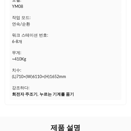
모델:
YM08
작업 모드:
연속/순환
워크 스테이션 번호:
6-8개
무게:
≈410Kg
치수:
(L)710×(W)6110×(H)1652mm
강조하다:
회전자 주조기
,
누르는 기계를 품기
제품 설명