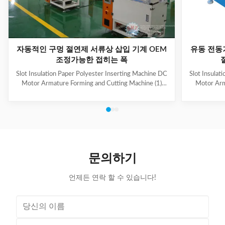
자동적인 구멍 절연제 서류상 삽입 기계 OEM
유동 전동
조정가능한 접히는 폭
Slot Insulation Paper Polyester Inserting Machine DC
Slot Insulat
Motor Armature Forming and Cutting Machine (1)
Motor Arm
Main Technical Information Item Data Model CD150
Paper feedi
Suitable paper roll width 10~100mm Suitable paper
fold, paper 
thickness 0.15~0.35mm Feeding length 10~200mm
output can b
Folding width 2~5mm, adjustable Cutting speed
hand-made 
About 120 pieces per minute Folding & cutting
model co
precision 0.2mm Power supply 220V, 50/60Hz,
Information
0.5kW Machine weight About 160kg Dimension (L x
roll wid
문의하기
W x H) 500 x 900 x 1200mm (2) Application Electric
0.
언제든 연락 할 수 있습니다!