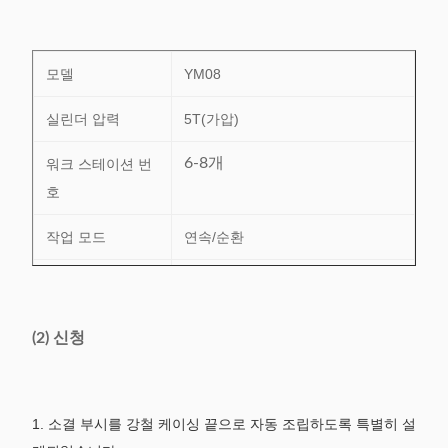
모델
YM08
실린더 압력
5T(가압)
6-8개
워크 스테이션 번
호
작업 모드
연속/순환
능률
2-5s/p
기압
≥0.5MPa
(2) 신청
전원 공급 장치
220V/50/60Hz 0.75Kw
무게
≈410Kg
1.
소결 부시를 강철 케이싱 끝으로 자동 조립하도록 특별히 설