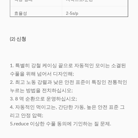
효율성
2-5s/p
공기의 압력
≥0.5MPa
(2) 신청
전력 공급
220V/50/60Hz 0.75Kw
무게
≈412Kg
1. 특별히 강철 케이싱 끝으로 자동적인 모이는 소결된
차원
(L) 722× (W) 603× (H)
수풀을 위해 넘어서 디자인해;
1652mm
2. 최고 노동 강렬과 낮은 안전 표준이 특징인 전통적인
누르는 방법을 전치하십시오;
3. 8 역 순환으로 운영하십시오;
4. 자동적인 먹이고는, 간단한 가동, 높은 안전 표준 그
리고 안정 압력;
5.reduce 이상한 수풀 동의에 기인하는 질 문제.