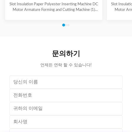
Slot Insulation Paper Polyester Inserting Machine DC
Slot Insulat
Motor Armature Forming and Cutting Machine (1)
Motor Arm
Main Technical Information Item Data Model CD150
Paper feedi
Suitable paper roll width 10~100mm Suitable paper
fold, paper 
thickness 0.15~0.35mm Feeding length 10~200mm
output can b
Folding width 2~5mm, adjustable Cutting speed
hand-made 
About 120 pieces per minute Folding & cutting
model co
precision 0.2mm Power supply 220V, 50/60Hz,
Information
0.5kW Machine weight About 160kg Dimension (L x
roll wid
문의하기
W x H) 500 x 900 x 1200mm (2) Application Electric
0.
언제든 연락 할 수 있습니다!