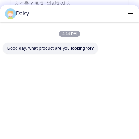
Daisy
4:14 PM
보내다
Good day, what product are you looking for?
- 아니123, 춘천 서부 도로, 난성 개발 구역, 후저우 시, 제주특별자
치도, 중국
전화: 86-512-66316783-802
이메일: sales5@smt-winding.com
집
제품
비디오
우리 에 관한 것
공장 투어
품질 관리
저희와 연락
뉴스