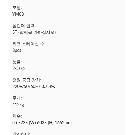
모델:
YM08
실린더 압력:
5T (압력을 가하십시오)
워크 스테이션 수:
8pcs
능률:
2-5s/p
전원 공급 장치:
220V/50/60Hz 0.75Kw
무게:
412kg
치수:
(L) 722× (W) 603× (H) 1652mm
강조하다: