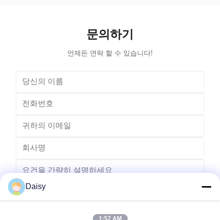
About 120 pieces per minute Folding & cutting
model co
precision 0.2mm Power supply 220V, 50/60Hz,
Information
0.5kW Machine weight About 160kg Dimension (L x
roll wid
문의하기
W x H) 500 x 900 x 1200mm (2) Application Electric
0.
언제든 연락 할 수 있습니다!
Daisy
1:57 AM