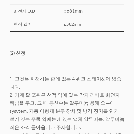
회전자 O.D
≤ø81mm
핵심 길이
≤ø82mm
최대. 기름 실린더의 일
22.6MPa
압력
(2) 신청
명목상 압력
400KN
전력 공급
380V/50/60 9Kw
1. 그것은 회전하는 판에 있는 4 워크 스테이션에 있습
무게
≈4000Kg
니다.
2. 기계 팔 포획은 선적 역에 있는 각자 리베트 회전자
(L) 1350× (W) 1400× (H)
차원
핵심을 두고, 그 때 통신수는 알루미늄 용해 오븐에
2200mm
sysytem, 자동 이형제 분무 장치 및 냉각 장치를 연기
빨기 있는 주물 역에는에 있는 액체 알루미늄, 알루미늄
작은 조각 돌아옵니다 주사합니다.