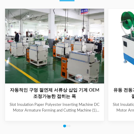
자동적인 구멍 절연제 서류상 삽입 기계 OEM
유동 전동
조정가능한 접히는 폭
Slot Insulation Paper Polyester Inserting Machine DC
Slot Insulat
Motor Armature Forming and Cutting Machine (1)
Motor Arm
Main Technical Information Item Data Model CD150
Paper feedi
Suitable paper roll width 10~100mm Suitable paper
fold, paper 
thickness 0.15~0.35mm Feeding length 10~200mm
output can b
Folding width 2~5mm, adjustable Cutting speed
hand-made 