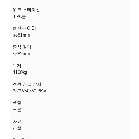
워크 스테이션:
4 PC를
회전자 O.D:
≤ø81mm
중핵 길이:
≤ø82mm
무게:
4100kg
전원 공급 장치:
380V/50/60 9Kw
색깔:
푸른
자료:
강철