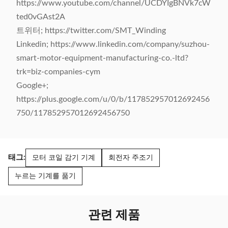
https://www.youtube.com/channel/UCDYIgBNVk7cW
ted0vGAst2A
트위터; https://twitter.com/SMT_Winding
Linkedin; https://www.linkedin.com/company/suzhou-
smart-motor-equipment-manufacturing-co.-ltd?
trk=biz-companies-cym
Google+;
https://plus.google.com/u/0/b/117852957012692456
750/117852957012692456750
태그:
모터 코일 감기 기계
회전자 주조기
누르는 기계를 품기
관련 제품