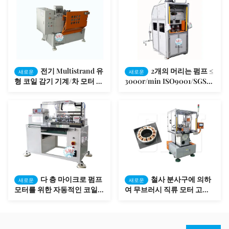
전기 Multistrand 유
2개의 머리는 펌프 ≤
새로운
새로운
형 코일 감기 기계/차 모터 고
3000r/min ISO9001/SGS를
정자 와인더
위한 고정자 감기 기계를 자
동차를 탑니다
다 층 마이크로 펌프
철사 분사구에 의하
새로운
새로운
모터를 위한 자동적인 코일
여 무브러시 직류 모터 고정
감기 기계
자 감기 기계