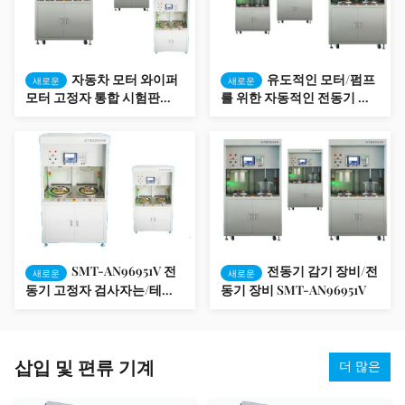
자동차 모터 와이퍼
유도적인 모터/펌프
새로운
새로운
모터 고정자 통합 시험판
를 위한 자동적인 전동기 시
SMT-AN96951V
험 장비
SMT-AN96951V 전
전동기 감기 장비/전
새로운
새로운
동기 고정자 검사자는/테스
동기 장비 SMT-AN96951V
트/팬 모터를 통합했습니다
삽입 및 편류 기계
더 많은