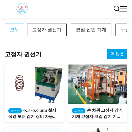
모두
고정자 권선기
코일 삽입 기계
구멍
고정자 권선기
더 많은
0.15-0.9 mm 철사
큰 차원 고정자 감기
새로운
새로운
직경 모터 감기 장비 자동적
기계 고정자 코일 감기 기계
인 고정자 코일 파
SMT - DR1200