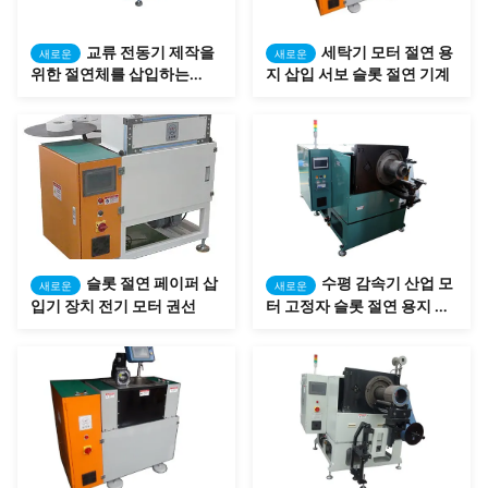
교류 전동기 제작을
세탁기 모터 절연 용
새로운
새로운
위한 절연체를 삽입하는
지 삽입 서보 슬롯 절연 기계
H20-80mm 고정자 공극 절
연 기관
슬롯 절연 페이퍼 삽
수평 감속기 산업 모
새로운
새로운
입기 장치 전기 모터 권선
터 고정자 슬롯 절연 용지 삽
입 기계 절단 및 성형 절연 용
지