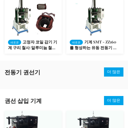
고정자 코일 감기 기
기계 SMT - ZZ160
새로운
새로운
계 구리 철사/알루미늄 철사
를 형성하는 유동 전동기 고
SMT-ZZ160를 자동차를 타
정자 코일 마지막
십시오
전동기 권선기
더 많은
권선 삽입 기계
더 많은