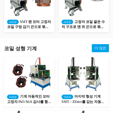
SMT 팬 모터 고정자
고정자 코일 끝은 수
새로운
새로운
코일 구멍 감기 끈으로 묶는
직 구조로 맨 위 끈으로 묶는
기계 PLC 프로그램
기계를 돕니다
코일 성형 기계
더 많은
기계 자동적인 모터
마지막 형성 기계
새로운
새로운
고정자 ISO/SGS 감사를 형성
SMT - ZZ160를 감는 자동적
하는 중간 코일
인 모터 고정자 코일