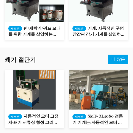
팬/세탁기/펌프 모터
기계, 자동적인 구멍
새로운
새로운
를 위한 기계를 삽입하는
장갑판 감기 기계를 삽입하
AutomaticWinding를 홈을
는 SMT-QX10 감기
파십시오
쐐기 절단기
더 많은
자동적인 모터 고정
SMT- ZL4080 전동
새로운
새로운
자 쐐기 서류상 형성 그리고
기 기계는/자동적인 모터 회
절단기 SMT-CG200
전자 주물을 딱 들어맞습니