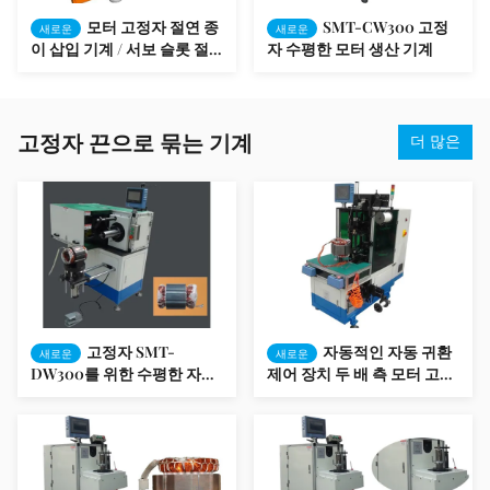
모터 고정자 절연 종
SMT-CW300 고정
새로운
새로운
이 삽입 기계 / 서보 슬롯 절
자 수평한 모터 생산 기계
연체 SMT - SC160
고정자 끈으로 묶는 기계
더 많은
고정자 SMT-
자동적인 자동 귀환
새로운
새로운
DW300를 위한 수평한 자동
제어 장치 두 배 측 모터 고정
귀환 제어 장치 단 하나 옆 끈
자 코일 회전 끈으로 묶는 기
으로 묶는 기계
계 SMT - BZ190