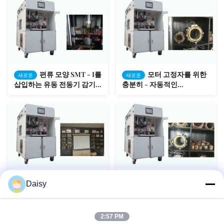
편류 모양 SMT - I를
모터 고정자를 위한
새로운
새로운
삽입하는 유동 전동기 감기
충분히 - 자동적인
기계 코일
WindingInserting 그리고 편
류 기계
모터 고정자를 위한
팬/펌프 모터 고정자
새로운
새로운
Daisy
SMT 자동적인 감기 삽입 및
자동적인 고정자 감기 기계 4
편류 기계
역 턴테이블
2:57 PM